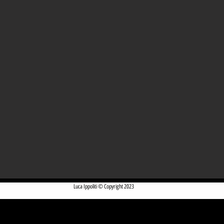
Luca Ippoliti © Copyright 2023