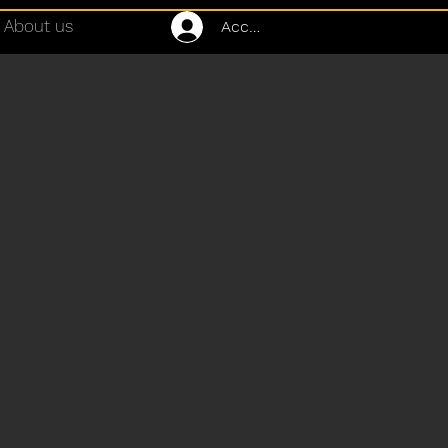
About us
Accedi