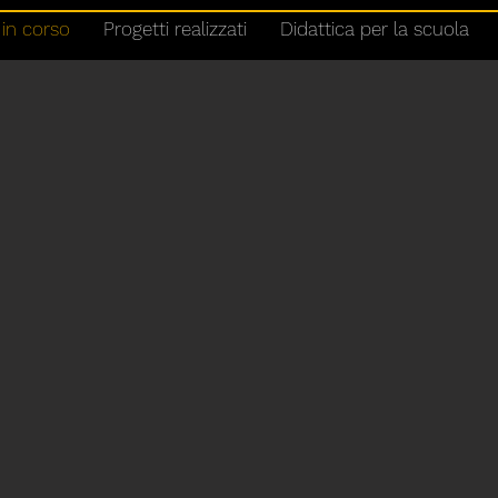
 in corso
Progetti realizzati
Didattica per la scuola